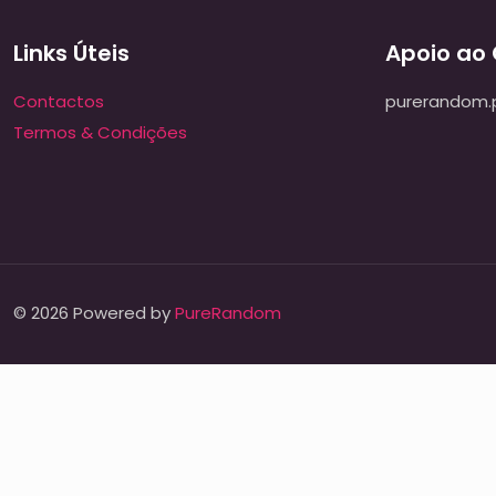
Links Úteis
Apoio ao 
Contactos
purerandom.
Termos & Condições
© 2026 Powered by
PureRandom