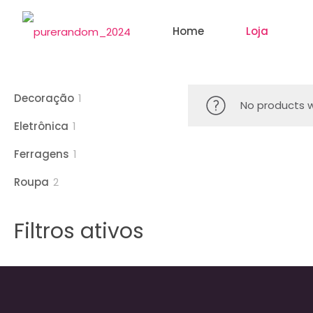
Home
Loja
1
Decoração
1
No products w
product
1
Eletrônica
1
product
1
Ferragens
1
product
2
Roupa
2
products
Filtros ativos